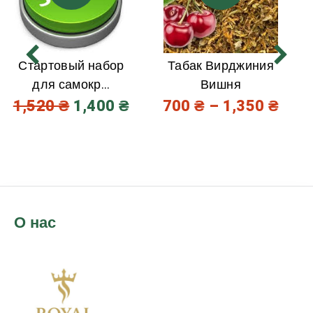
Стартовый набор
Табак Вирджиния
для самокр...
Вишня
1,520
₴
1,400
₴
700
₴
–
1,350
₴
О нас