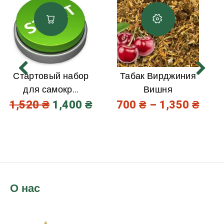
Стартовый набор
Табак Вирджиния
для самокр...
Вишня
1,520
₴
1,400
₴
700
₴
–
1,350
₴
О нас