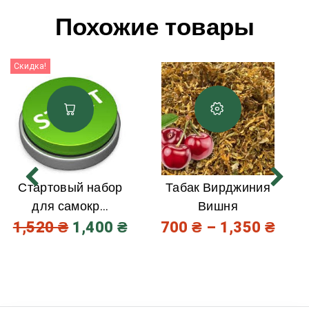
Похожие товары
Скидка!
Стартовый набор
Табак Вирджиния
для самокр...
Вишня
1,520
₴
1,400
₴
700
₴
–
1,350
₴