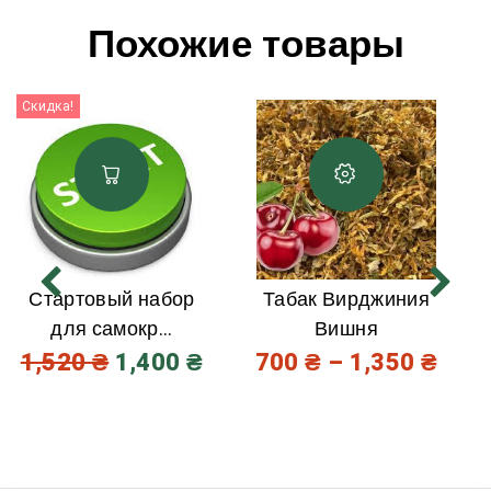
Похожие товары
Скидка!
Стартовый набор
Табак Вирджиния
для самокр...
Вишня
1,520
₴
1,400
₴
700
₴
–
1,350
₴