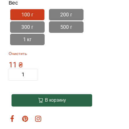
Вес
100 г
200 г
300 г
500 г
1 кг
Очистить
11
₴
В корзину