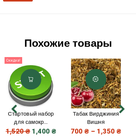
Похожие товары
Скидка!
Стартовый набор
Табак Вирджиния
для самокр...
Вишня
1,520
₴
1,400
₴
700
₴
–
1,350
₴