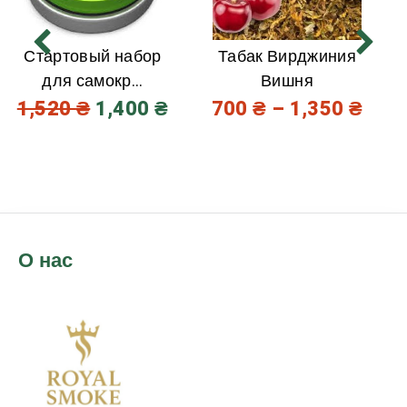
Стартовый набор
Табак Вирджиния
для самокр...
Вишня
1,520
₴
1,400
₴
700
₴
–
1,350
₴
О нас