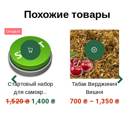
Похожие товары
Скидка!
Стартовый набор
Табак Вирджиния
для самокр...
Вишня
1,520
₴
1,400
₴
700
₴
–
1,350
₴