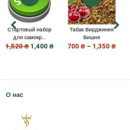
Стартовый набор
Табак Вирджиния
для самокр...
Вишня
1,520
₴
1,400
₴
700
₴
–
1,350
₴
О нас