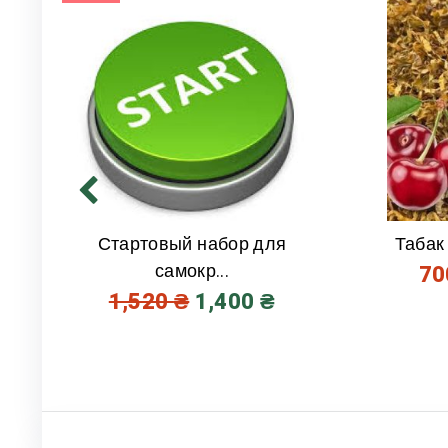
Стартовый набор для
Табак
самокр...
7
1,520
₴
1,400
₴