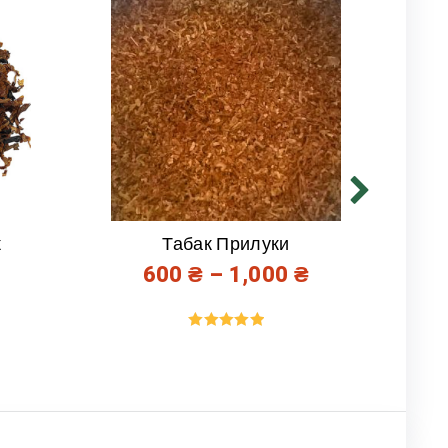
к
Табак Прилуки
600
₴
–
1,000
₴
Оценка
5.00
из 5