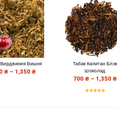
 Вирджиния Вишня
Табак Капитан Блэ
Шоколад
00
₴
–
1,350
₴
700
₴
–
1,350
₴
Оценка
5.00
из 5