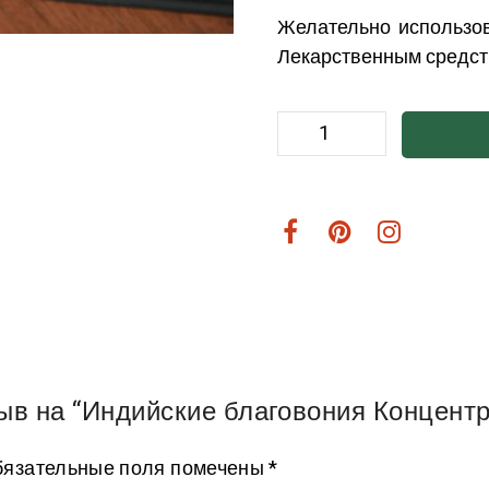
Желательно использо
Лекарственным средст
ыв на “Индийские благовония Концентра
язательные поля помечены
*