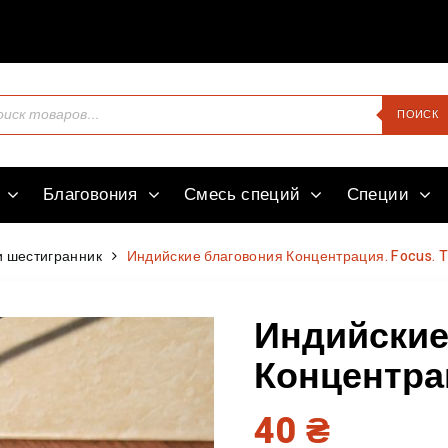
Здравств
ПОИСК
Благовония
Смесь специй
Специи
 шестигранник
Индийские благовония Концентрация. Focus. T
Индийские
Концентрац
40
₴