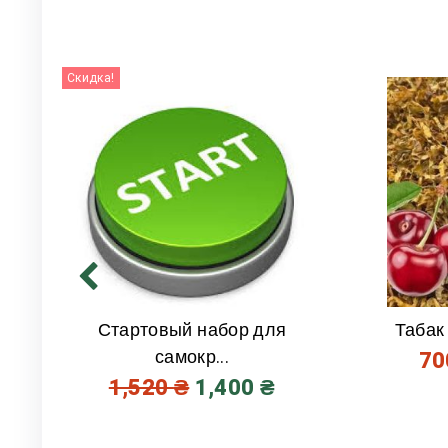
Скидка!
Стартовый набор для
Табак
самокр...
7
1,520
₴
1,400
₴