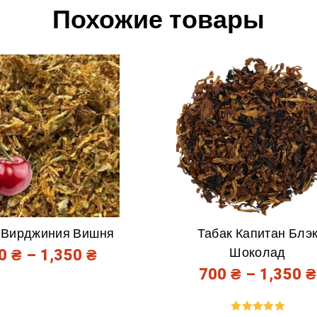
Похожие товары
 Вирджиния Вишня
Табак Капитан Блэ
Шоколад
00
₴
–
1,350
₴
700
₴
–
1,350
₴