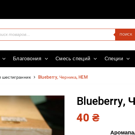
Здравств
ПОИСК
Благовония
Смесь специй
Специи
 шестигранник
Blueberry, Черника, HEM
Blueberry,
40
₴
Аромапал