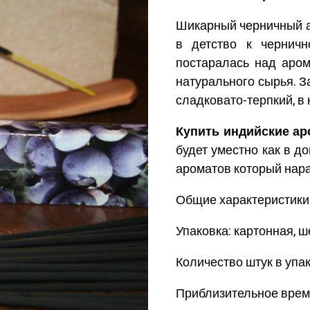
Шикарный черничный а
в детство к чернич
постаралась над аром
натурального сырья. З
сладковато-терпкий, в 
Купить индийские а
будет уместно как в до
ароматов который нара
Общие характеристики
Упаковка: картонная, 
Количество штук в упак
Приблизительное время