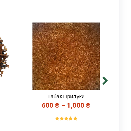
к
Табак Прилуки
600
₴
–
1,000
₴
Оценка
5.00
из 5