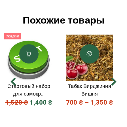
Похожие товары
Скидка!
Стартовый набор
Табак Вирджиния
для самокр...
Вишня
1,520
₴
1,400
₴
700
₴
–
1,350
₴