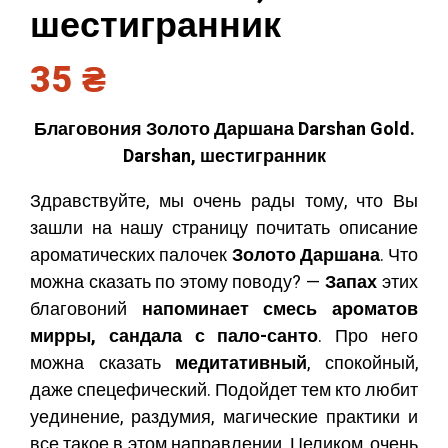
шестигранник
35
₴
Благовония Золото Даршана Darshan Gold.
Darshan, шестигранник
Здравствуйте, мы очень рады тому, что Вы
зашли на нашу страницу почитать описание
ароматических палочек
Золото Даршана
. Что
можна сказать по этому поводу? —
Запах
этих
благовоний
напоминает смесь ароматов
мирры, сандала с пало-санто
. Про него
можна сказать
медитативный
, спокойный,
даже спецефический. Подойдет тем кто любит
уединение, раздумия, магические практики и
все такое в этом направлении. Целиком, очень