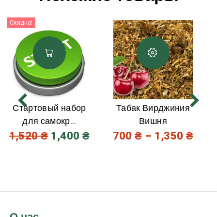
Скидка!
Стартовый набор
Табак Вирджиния
для самокр...
Вишня
1,520
₴
1,400
₴
700
₴
–
1,350
₴
О нас