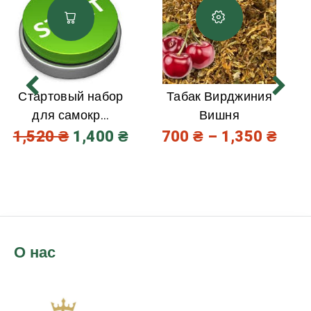
Стартовый набор
Табак Вирджиния
для самокр...
Вишня
1,520
₴
1,400
₴
700
₴
–
1,350
₴
О нас