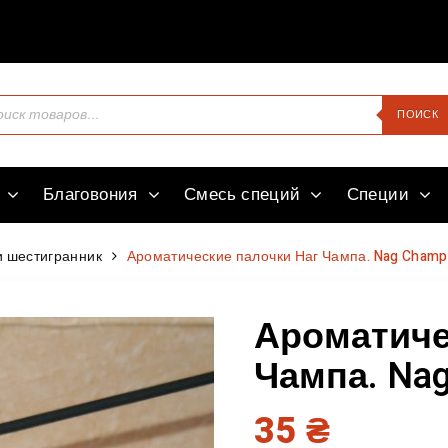
Здравств
ПОИСК
Благовония
Смесь специй
Специи
 шестигранник
Ароматические палочки Наг Чампа. Nag Champ
Ароматиче
Чампа. Nag
35
₴