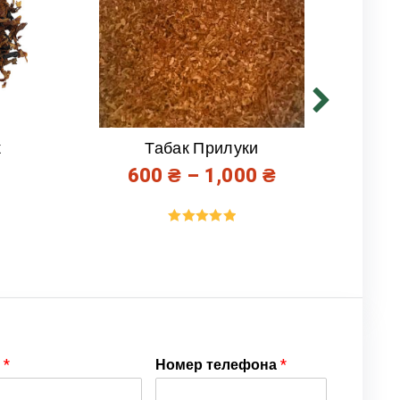
к
Табак Прилуки
600
₴
–
1,000
₴
Оценка
5.00
из 5
я
*
Номер телефона
*