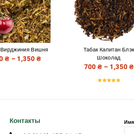
 Вирджиния Вишня
Табак Капитан Блэ
Шоколад
00
₴
–
1,350
₴
700
₴
–
1,350
₴
Оценка
5.00
из 5
Контакты
Им