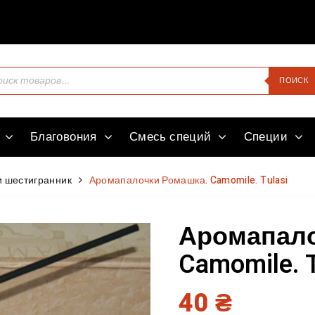
Здравств
ПОИСК
Благовония
Смесь специй
Специи
 шестигранник
Аромапалочки Ромашка. Camomile. Tulasi
Аромапало
Camomile. T
40
₴