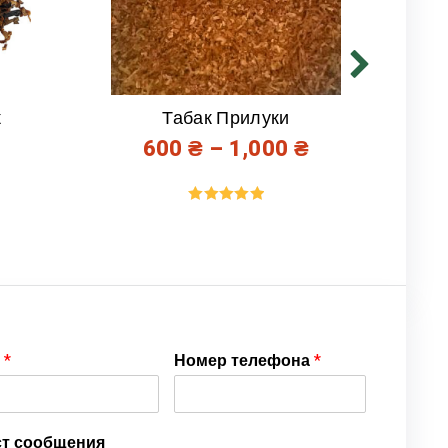
к
Табак Прилуки
600
₴
–
1,000
₴
Оценка
5.00
из 5
я
*
Номер телефона
*
ст сообщения