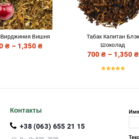
 Вирджиния Вишня
Табак Капитан Блэ
Шоколад
00
₴
–
1,350
₴
700
₴
–
1,350
₴
Оценка
5.00
из 5
Контакты
Им
+38 (063) 655 21 15
Тек