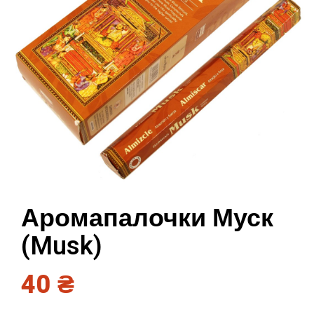
Аромапалочки Муск
(Musk)
40
₴