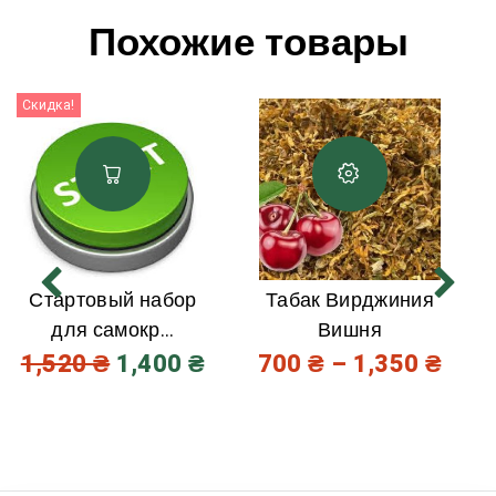
Похожие товары
Скидка!
Стартовый набор
Табак Вирджиния
для самокр...
Вишня
1,520
₴
1,400
₴
700
₴
–
1,350
₴