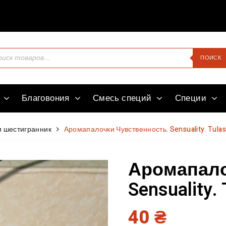
Здравств
ПОИСК
Благовония
Смесь специй
Специи
 шестигранник
Аромапалочки Чувственность. Sensuality. Tulas
Аромапало
Sensuality. 
40
₴