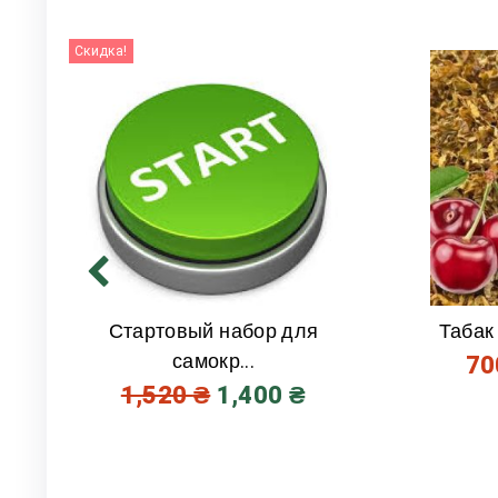
Скидка!
Стартовый набор для
Табак
самокр...
7
1,520
₴
1,400
₴