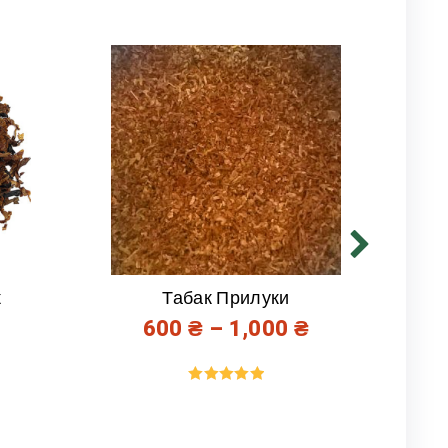
к
Табак Прилуки
600
₴
–
1,000
₴
Оценка
5.00
из 5