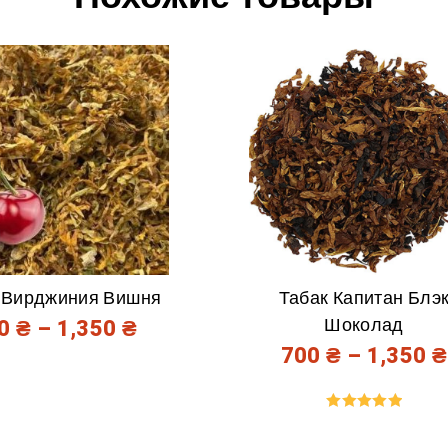
 Вирджиния Вишня
Табак Капитан Блэ
Шоколад
00
₴
–
1,350
₴
700
₴
–
1,350
₴
Оценка
5.00
из 5