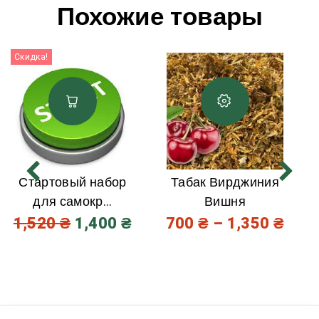
Похожие товары
Скидка!
Стартовый набор
Табак Вирджиния
для самокр...
Вишня
1,520
₴
1,400
₴
700
₴
–
1,350
₴