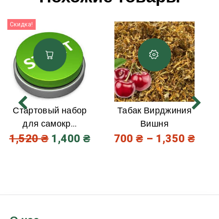
Скидка!
Стартовый набор
Табак Вирджиния
для самокр...
Вишня
1,520
₴
1,400
₴
700
₴
–
1,350
₴