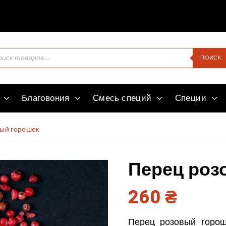
Здравств
ПОИСК
Благовония
Смесь специй
Специи
ый горошек
Перец роз
260
₴
Перец розовый горош