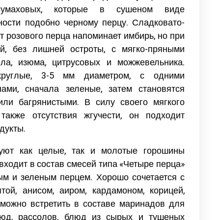
сумаховых, которые в сушеном виде
ности подобно черному перцу. Сладковато-
т розового перца напоминает имбирь, но при
й, без лишней остроты, с мягко-пряными
ола, изюма, цитрусовых и можжевельника.
руглые, 3-5 мм диаметром, с одними
ами, сначала зеленые, затем становятся
или багрянистыми. В силу своего мягкого
также отсутствия жгучести, он подходит
дукты.
уют как целые, так и молотые горошины
 входит в состав смесей типа «Четыре перца»
ым и зеленым перцем. Хорошо сочетается с
той, анисом, аиром, кардамоном, корицей,
можно встретить в составе маринадов для
юд, рассолов, блюд из сырых и тушеных