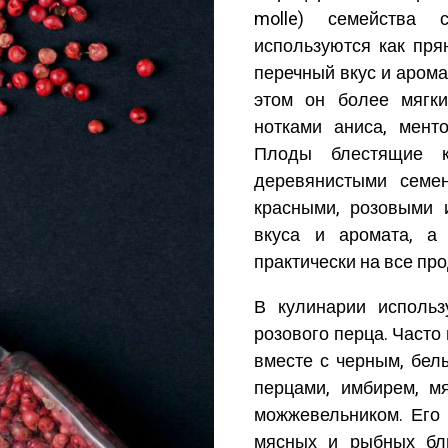
molle) семейства 
используются как пря
перечный вкус и арома
этом он более мягки
нотками аниса, мент
Плоды блестящие к
деревянистыми семен
красными, розовыми 
вкуса и аромата, а 
практически на все про
В кулинарии использ
розового перца. Часто
вместе с черным, бел
перцами, имбирем, мя
можжевельником. Его 
мясных и рыбных бл