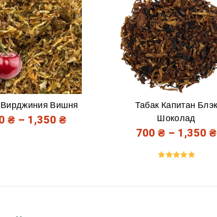
 Вирджиния Вишня
Табак Капитан Блэ
Шоколад
00
₴
–
1,350
₴
700
₴
–
1,350
₴
Оценка
5.00
из 5