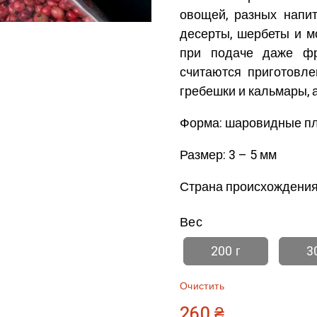
овощей, разных напи
десерты, шербеты и м
при подаче даже фр
считаются приготовл
гребешки и кальмары, 
Форма: шаровидные пл
Размер: 3 – 5 мм
Страна происхождения
Вес
200 г
3
Очистить
260
₴