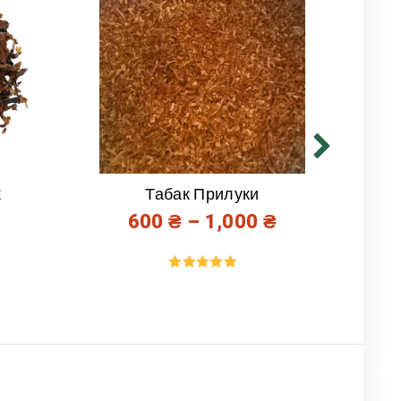
к
Табак Прилуки
600
₴
–
1,000
₴
Оценка
5.00
из 5