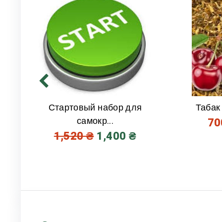
Стартовый набор для
Табак
самокр...
7
1,520
₴
1,400
₴